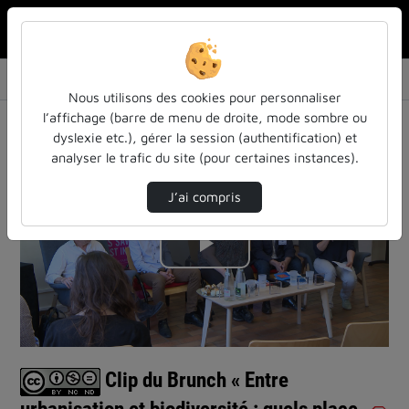
Rechercher u
Accueil
Le BRUNCH - Le goût de partager ses idées
Clip Du Brunch « Entre Urbanisation Et Biodi…
Nous utilisons des cookies pour personnaliser
Le BRUNCH - Le goût de partager ses idées
l’affichage (barre de menu de droite, mode sombre ou
dyslexie etc.), gérer la session (authentification) et
analyser le trafic du site (pour certaines instances).
J’ai compris
Lire
la
vidéo
Clip du Brunch « Entre
urbanisation et biodiversité : quels place