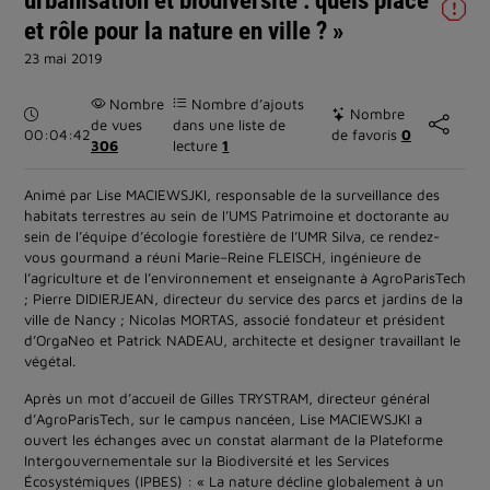
et rôle pour la nature en ville ? »
23 mai 2019
Nombre
Nombre d’ajouts
Durée :
Nombre
de vues
dans une liste de
00:04:42
de favoris
0
306
lecture
1
Animé par Lise MACIEWSJKI, responsable de la surveillance des
habitats terrestres au sein de l’UMS Patrimoine et doctorante au
sein de l’équipe d’écologie forestière de l’UMR Silva, ce rendez-
vous gourmand a réuni Marie–Reine FLEISCH, ingénieure de
l’agriculture et de l’environnement et enseignante à AgroParisTech
; Pierre DIDIERJEAN, directeur du service des parcs et jardins de la
ville de Nancy ; Nicolas MORTAS, associé fondateur et président
d’OrgaNeo et Patrick NADEAU, architecte et designer travaillant le
végétal.
Après un mot d’accueil de Gilles TRYSTRAM, directeur général
d’AgroParisTech, sur le campus nancéen, Lise MACIEWSJKI a
ouvert les échanges avec un constat alarmant de la Plateforme
Intergouvernementale sur la Biodiversité et les Services
Écosystémiques (IPBES) : « La nature décline globalement à un