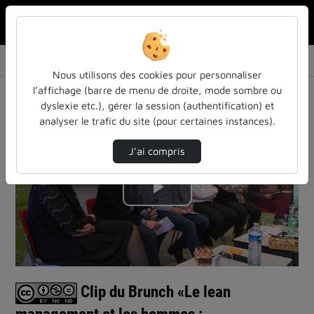
Rechercher u
Accueil
Le BRUNCH - Le goût de partager ses idées
Clip Du Brunch «Le Lean Management Et Les Ho…
Nous utilisons des cookies pour personnaliser
Le BRUNCH - Le goût de partager ses idées
l’affichage (barre de menu de droite, mode sombre ou
dyslexie etc.), gérer la session (authentification) et
analyser le trafic du site (pour certaines instances).
J’ai compris
Lire
la
vidéo
Clip du Brunch «Le lean
management et les hommes :