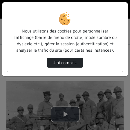
Rechercher u
Accueil
MOOC Verdun #1 - Sur les pas des combattants de
Nous utilisons des cookies pour personnaliser
Verdun : 1916-2016
l’affichage (barre de menu de droite, mode sombre ou
La Bataille Des Paradoxes- Cours N°5 - Thème…
dyslexie etc.), gérer la session (authentification) et
MOOC Verdun #1 - Sur les pas des
analyser le trafic du site (pour certaines instances).
combattants de Verdun : 1916-2016
J’ai compris
Description de la chaîne
Lire