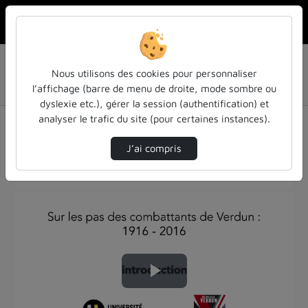
Rechercher u
Accueil
MOOC Verdun #1 - Sur les pas des combattants de
Nous utilisons des cookies pour personnaliser
Verdun : 1916-2016
l’affichage (barre de menu de droite, mode sombre ou
Introduction Du Mooc "Sur Les Pas Des Combat…
dyslexie etc.), gérer la session (authentification) et
MOOC Verdun #1 - Sur les pas des
analyser le trafic du site (pour certaines instances).
combattants de Verdun : 1916-2016
J’ai compris
Description de la chaîne
Lire