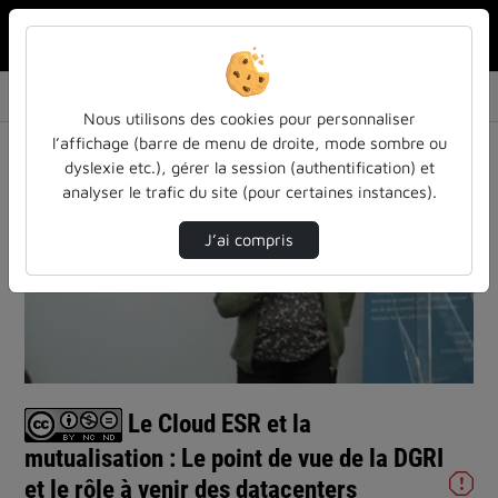
Rechercher u
Accueil
Vidéos
Le Cloud ESR et la mutualisation : Le point …
Nous utilisons des cookies pour personnaliser
l’affichage (barre de menu de droite, mode sombre ou
dyslexie etc.), gérer la session (authentification) et
analyser le trafic du site (pour certaines instances).
J’ai compris
Lire
la
vidéo
Le Cloud ESR et la
mutualisation : Le point de vue de la DGRI
et le rôle à venir des datacenters