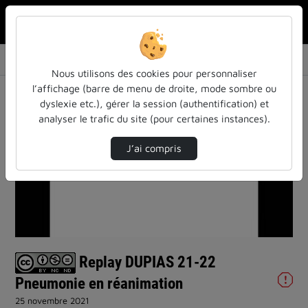
Rechercher u
Accueil
Vidéos
Replay DUPIAS 21-22 Pneumonie en réanimation
Nous utilisons des cookies pour personnaliser
l’affichage (barre de menu de droite, mode sombre ou
dyslexie etc.), gérer la session (authentification) et
analyser le trafic du site (pour certaines instances).
J’ai compris
Lire
la
vidéo
Replay DUPIAS 21-22
Pneumonie en réanimation
25 novembre 2021