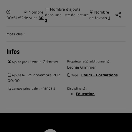
Nombre d’ajouts
Durée :
Nombre
Nombre
dans une liste de lecture
00:54:52
de vues
30
de favoris
1
2
Mots clés :
Infos
Leonie Grimmer
Propriétaire(s) additionnel(s) :
Ajouté par :
Leonie Grimmer
25 novembre 2021
Cours - Formations
Ajouté le :
Type :
00:00
Français
Langue principale :
Discipline(s) :
Education