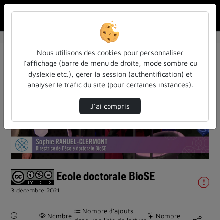
Rechercher u
Accueil
Vidéos
Ecole doctorale BioSE
Nous utilisons des cookies pour personnaliser
l’affichage (barre de menu de droite, mode sombre ou
dyslexie etc.), gérer la session (authentification) et
analyser le trafic du site (pour certaines instances).
J’ai compris
Lire
la
vidéo
Ecole doctorale BioSE
3 décembre 2021
Nombre d’ajouts
Durée :
Nombre
Nombre