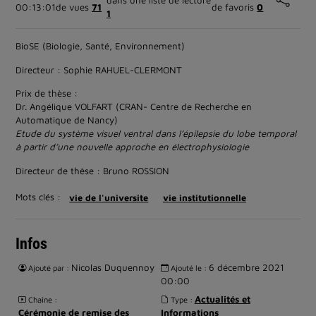
dans une liste de lecture
00:13:01
de vues
71
de favoris
0
1
BioSE (Biologie, Santé, Environnement)
Directeur : Sophie RAHUEL-CLERMONT
Prix de thèse :
Dr. Angélique VOLFART (CRAN- Centre de Recherche en
Automatique de Nancy)
Etude du système visuel ventral dans l’épilepsie du lobe temporal
à partir d’une nouvelle approche en électrophysiologie
Directeur de thèse : Bruno ROSSION
Mots clés :
vie de l'universite
vie institutionnelle
Infos
Nicolas Duquennoy
6 décembre 2021
Ajouté par :
Ajouté le :
00:00
Actualités et
Chaîne :
Type :
Cérémonie de remise des
Informations