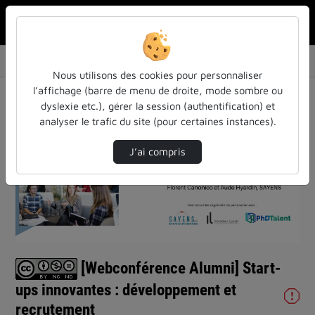
Rechercher u
Accueil
Vidéos
[Webconférence Alumni] Start-ups innovantes …
Nous utilisons des cookies pour personnaliser
l’affichage (barre de menu de droite, mode sombre ou
dyslexie etc.), gérer la session (authentification) et
analyser le trafic du site (pour certaines instances).
J’ai compris
Lire
la
vidéo
[Webconférence Alumni] Start-
ups innovantes : développement et
recrutement