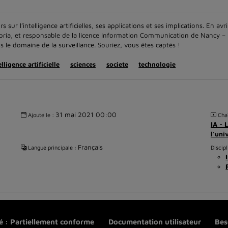
r l’intelligence artificielles, ses applications et ses implications. En avril
oria, et responsable de la licence Information Communication de Nancy – 
ns le domaine de la surveillance. Souriez, vous êtes captés !
elligence artificielle
sciences
societe
technologie
31 mai 2021 00:00
Ajouté le :
Chaî
IA - 
l'uni
Français
Langue principale :
Discipl
té : Partiellement conforme
Documentation utilisateur
Bes