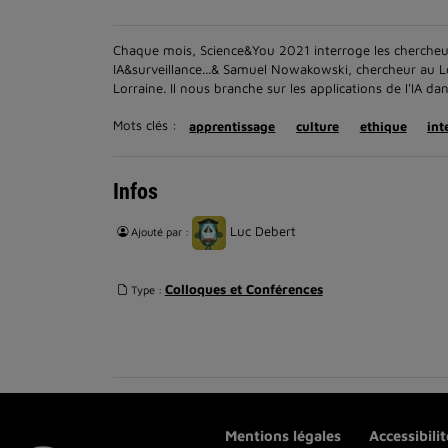
Chaque mois, Science&You 2021 interroge les chercheurs su
IA&surveillance...& Samuel Nowakowski, chercheur au L
Lorraine. Il nous branche sur les applications de l'IA da
Mots clés :
apprentissage
culture
ethique
int
Infos
Luc Debert
Ajouté par :
Colloques et Conférences
Type :
Mentions légales
Accessibili