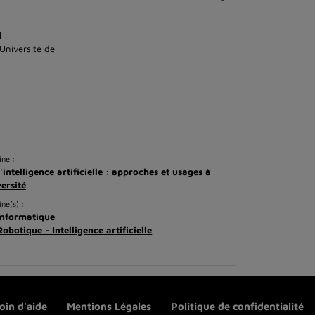
 :
Université de
ne :
L'intelligence artificielle : approches et usages à
versité
ine(s) :
Informatique
Robotique - Intelligence artificielle
oin d'aide
Mentions Légales
Politique de confidentialité