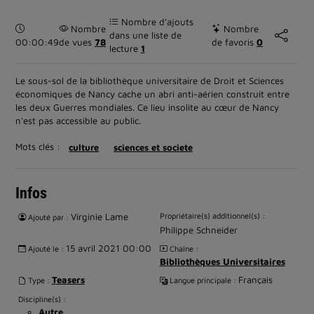
Nombre d’ajouts
Durée :
Nombre
Nombre
dans une liste de
00:00:49
de vues
78
de favoris
0
lecture
1
Le sous-sol de la bibliothèque universitaire de Droit et Sciences
économiques de Nancy cache un abri anti-aérien construit entre
les deux Guerres mondiales. Ce lieu insolite au cœur de Nancy
n'est pas accessible au public.
Mots clés :
culture
sciences et societe
Infos
Virginie Lame
Propriétaire(s) additionnel(s) :
Ajouté par :
Philippe Schneider
15 avril 2021 00:00
Ajouté le :
Chaîne :
Bibliothèques Universitaires
Teasers
Français
Type :
Langue principale :
Discipline(s) :
Autre