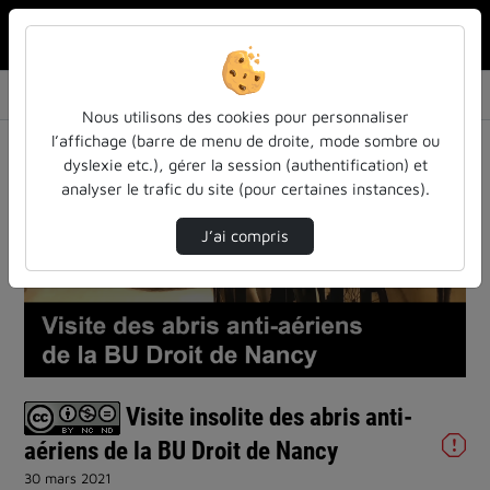
Rechercher u
Accueil
Vidéos
Visite insolite des abris anti-aériens de la…
Nous utilisons des cookies pour personnaliser
This
l’affichage (barre de menu de droite, mode sombre ou
is
a
Cette vidéo n'a pas pu être chargée, soit parce que le
dyslexie etc.), gérer la session (authentification) et
modal
window.
serveur ou le réseau a échoué ou parce que le format
analyser le trafic du site (pour certaines instances).
n'est pas reconnu.
J’ai compris
Visite insolite des abris anti-
aériens de la BU Droit de Nancy
30 mars 2021