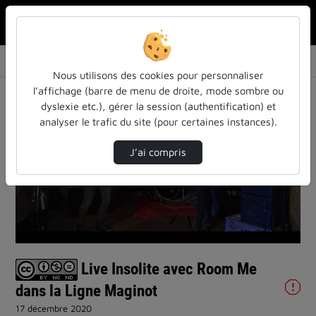
Rechercher u
Accueil
Vidéos
Live Insolite avec Room Me dans la Ligne Mag…
Nous utilisons des cookies pour personnaliser
l’affichage (barre de menu de droite, mode sombre ou
dyslexie etc.), gérer la session (authentification) et
analyser le trafic du site (pour certaines instances).
J’ai compris
Lire
la
vidéo
Live Insolite avec Room Me
dans la Ligne Maginot
17 décembre 2020