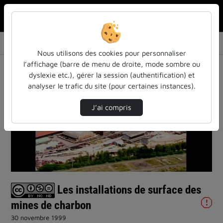
Rechercher u
Accueil
Vidéos
Les installations de surface des mines de ch…
Nous utilisons des cookies pour personnaliser
l’affichage (barre de menu de droite, mode sombre ou
dyslexie etc.), gérer la session (authentification) et
analyser le trafic du site (pour certaines instances).
J’ai compris
Lire
la
vidéo
Les installations de surface des
mines de charbon
30 novembre 1999