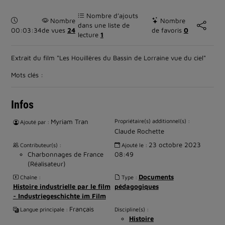
Nombre d’ajouts
Durée :
Nombre
Nombre
dans une liste de
00:03:34
de vues
24
de favoris
0
lecture
1
Extrait du film "Les Houillères du Bassin de Lorraine vue du ciel"
Mots clés :
Infos
Myriam Tran
Propriétaire(s) additionnel(s) :
Ajouté par :
Claude Rochette
23 octobre 2023
Contributeur(s) :
Ajouté le :
Charbonnages de France
08:49
(Réalisateur)
Documents
Chaîne :
Type :
Histoire industrielle par le film
pédagogiques
- Industriegeschichte im Film
Français
Langue principale :
Discipline(s) :
Histoire