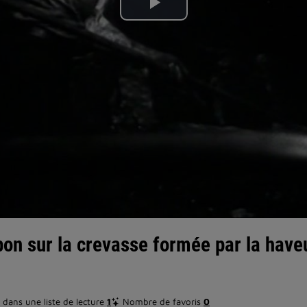
Lire
la
vidéo
n sur la crevasse formée par la have
dans une liste de lecture
1
Nombre de favoris
0