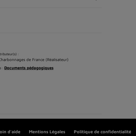
ributeur(s) :
Charbonnages de France (Réalisateur)
Documents pédagogiques
e :
oin d'aide
Mentions Légales
Politique de confidentialité