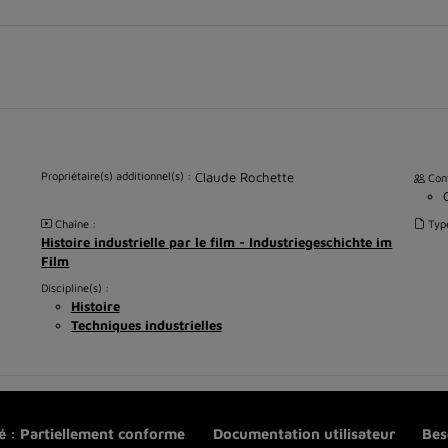
Propriétaire(s) additionnel(s) :
Claude Rochette
Cont
Chaîne :
Typ
Histoire industrielle par le film - Industriegeschichte im
Film
Discipline(s) :
Histoire
Techniques industrielles
té : Partiellement conforme
Documentation utilisateur
Bes