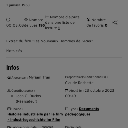
1 janvier 1968
Nombre d’ajouts
Durée :
Nombre
Nombre
dans une liste de
00:03:03
de vues
195
de favoris
0
lecture
1
Extrait du film "Les Nouveaux Hommes de l'Acier"
Mots clés :
Infos
Myriam Tran
Propriétaire(s) additionnel(s) :
Ajouté par :
Claude Rochette
23 octobre 2023
Contributeur(s) :
Ajouté le :
Jean G. Duclos
09:49
(Réalisateur)
Documents
Chaîne :
Type :
Histoire industrielle par le film
pédagogiques
- Industriegeschichte im Film
Français
Langue principale :
Discipline(s) :