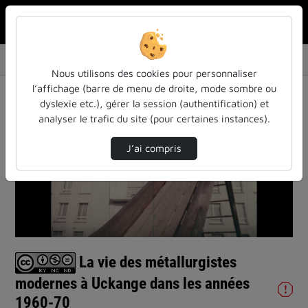
Rechercher u
Accueil
Vidéos
La vie des métallurgistes modernes à Uckange…
Nous utilisons des cookies pour personnaliser
l’affichage (barre de menu de droite, mode sombre ou
dyslexie etc.), gérer la session (authentification) et
analyser le trafic du site (pour certaines instances).
J’ai compris
Lire
la
vidéo
La vie des métallurgistes
modernes à Uckange dans les années
1960-70