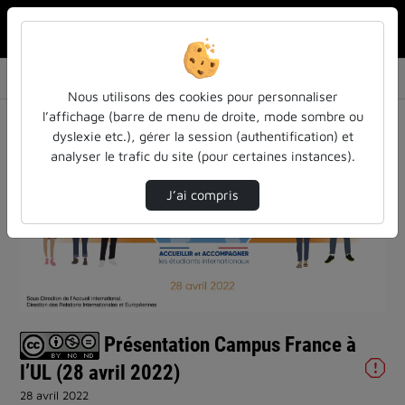
Rechercher u
Accueil
Vidéos
Présentation Campus France à l’UL (28 avril …
Nous utilisons des cookies pour personnaliser
l’affichage (barre de menu de droite, mode sombre ou
dyslexie etc.), gérer la session (authentification) et
analyser le trafic du site (pour certaines instances).
J’ai compris
Lire
la
vidéo
Présentation Campus France à
l’UL (28 avril 2022)
28 avril 2022