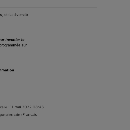
, de la diversité
r inventer le
té programmée sur
mmation
11 mai 2022 08:43
té le :
Français
ue principale :