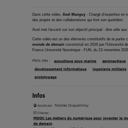
Dans cette vidéo,
Axel Manguy
- Chargé d’expertise en in
des projets et des collaborations qui font son quotidien.
Axel met l'accent sur son objectif principal : être utile au
Cette vidéo est un des éléments constitutifs de la partie co
monde de demain
coconstruit en 2020 par l'Université d
France Université Numérique - FUN, du 23 novembre 2020
Mots clés :
acoustique sous-marine
aeronautique
developpement informatique
ingenierie militaire
prototypage
Infos
Nicolas Duquennoy
Ajouté par :
Chaînes :
MOOC Les métiers du numérique pour inventer le 
de demain