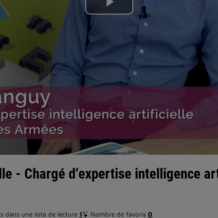
Lire
la
vidéo
lle - Chargé d’expertise intelligence ar
 dans une liste de lecture
1
Nombre de favoris
0