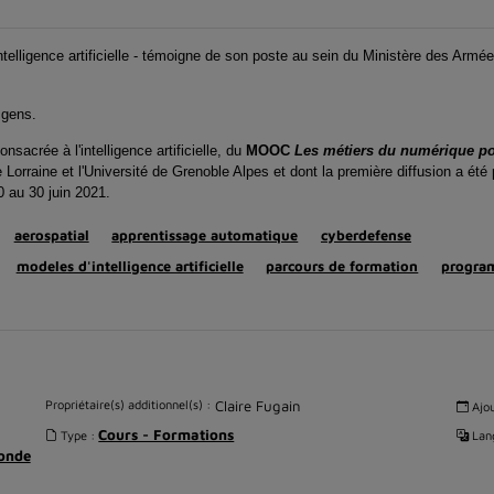
telligence artificielle - témoigne de son poste au sein du Ministère des Armées
x gens.
nsacrée à l'intelligence artificielle, du
MOOC
Les métiers du numérique pou
e Lorraine et l'Université de Grenoble Alpes et dont la première diffusion a é
 au 30 juin 2021.
aerospatial
apprentissage automatique
cyberdefense
modeles d'intelligence artificielle
parcours de formation
progra
Propriétaire(s) additionnel(s) :
Claire Fugain
Ajou
Cours - Formations
Type :
Lang
monde