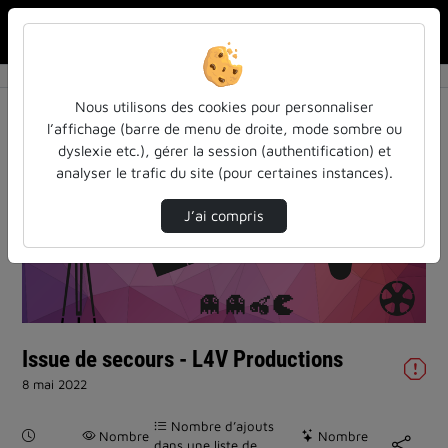
Rechercher u
Accueil
Vidéos
Issue de secours - L4V Productions
Nous utilisons des cookies pour personnaliser
l’affichage (barre de menu de droite, mode sombre ou
dyslexie etc.), gérer la session (authentification) et
analyser le trafic du site (pour certaines instances).
J’ai compris
Lire
la
vidéo
Issue de secours - L4V Productions
8 mai 2022
Nombre d’ajouts
Durée :
Nombre
Nombre
dans une liste de