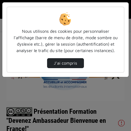
Rechercher u
Accueil
Vidéos
Présentation Formation "Devenez Ambassadeur…
Nous utilisons des cookies pour personnaliser
l’affichage (barre de menu de droite, mode sombre ou
dyslexie etc.), gérer la session (authentification) et
analyser le trafic du site (pour certaines instances).
J’ai compris
Lire
la
vidéo
Présentation Formation
"Devenez Ambassadeur Bienvenue en
France!"