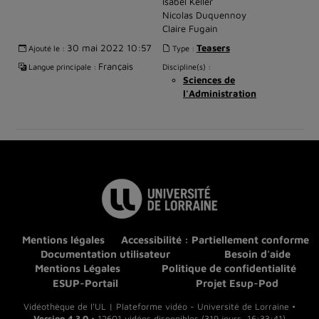
Isabel Keller
Nicolas Duquennoy
Claire Fugain
30 mai 2022 10:57
Teasers
Ajouté le :
Type :
Français
Langue principale :
Discipline(s) :
Sciences de
l'Administration
Mentions légales
Accessibilité : Partiellement conforme
Documentation utilisateur
Besoin d'aide
Mentions Légales
Politique de confidentialité
ESUP-Portail
Projet Esup-Pod
Vidéothèque de l'UL | Plateforme vidéo - Université de Lorraine •
Version 4.3.0
• 12601 vidéos disponibles (319 jours, 16:33:41)