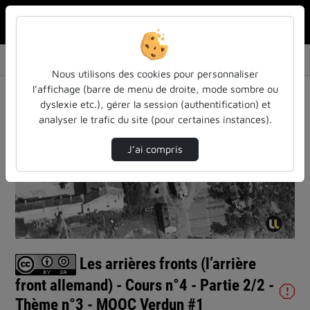
Rechercher u
Accueil
Vidéos
Les arrières fronts (l’arrière front alleman…
Nous utilisons des cookies pour personnaliser
l’affichage (barre de menu de droite, mode sombre ou
dyslexie etc.), gérer la session (authentification) et
analyser le trafic du site (pour certaines instances).
J’ai compris
Lire
la
vidéo
Les arrières fronts (l’arrière
front allemand) - Cours n°4 - Partie 2/2 -
Thème n°3 - MOOC Verdun #1