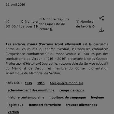
29 avril 2016
Nombre d’ajouts
Durée :
Nombre
Nombre
dans une liste de
00:06:17
de vues
39
de favoris
0
lecture
0
Les arrières fronts (l’arrière front allemand)
est la deuxième
partie du cours n°4 du thème "Verdun, les batailles emboîtées
(l'expérience combattante)" du Mooc Verdun #1 "Sur les pas des
combattants de Verdun : 1916 - 2016" présentée Nicolas Czubak,
Professeur d'Histoire-Géographie, responsable du Service éducatif
du Mémorial de Verdun et membre du Conseil d'orientation
scientifique du Mémorial de Verdun.
Mots clés :
1915
1916
1ere guerre mondiale
acheminement des munitions
camps de repos
histoire contemporaine
hopitaux de campagne
hygiene
logistique
transport ferroviaire
troupes allemandes
verdun