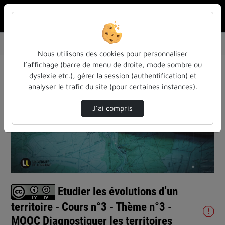
Rechercher u
Accueil
Vidéos
Etudier les évolutions d’un territoire - Cou…
Nous utilisons des cookies pour personnaliser
l’affichage (barre de menu de droite, mode sombre ou
dyslexie etc.), gérer la session (authentification) et
analyser le trafic du site (pour certaines instances).
J’ai compris
Lire
la
vidéo
Etudier les évolutions d’un
territoire - Cours n°3 - Thème n°3 -
MOOC Diagnostiquer les territoires