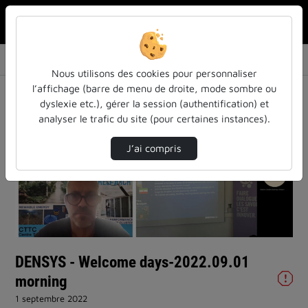
Rechercher u
Accueil
Vidéos
DENSYS - Welcome days-2022.09.01 morning
Nous utilisons des cookies pour personnaliser
l’affichage (barre de menu de droite, mode sombre ou
dyslexie etc.), gérer la session (authentification) et
analyser le trafic du site (pour certaines instances).
J’ai compris
Lire
la
vidéo
DENSYS - Welcome days-2022.09.01
morning
1 septembre 2022