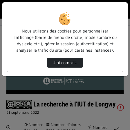
Rechercher u
Accueil
Vidéos
La recherche à l'IUT de Longwy
Nous utilisons des cookies pour personnaliser
l’affichage (barre de menu de droite, mode sombre ou
dyslexie etc.), gérer la session (authentification) et
analyser le trafic du site (pour certaines instances).
J’ai compris
Lire
la
vidéo
La recherche à l'IUT de Longwy
21 septembre 2022
Nombre
Nombre d’ajouts
Durée :
Nombre