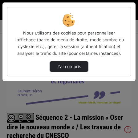
Rechercher u
Accueil
Vidéos
Séquence 2 - La mission « Oser dire le nouve…
Nous utilisons des cookies pour personnaliser
l’affichage (barre de menu de droite, mode sombre ou
dyslexie etc.), gérer la session (authentification) et
analyser le trafic du site (pour certaines instances).
J’ai compris
Lire
la
vidéo
Séquence 2 - La mission « Oser
dire le nouveau monde » / Les travaux de
recherche du CNESCO