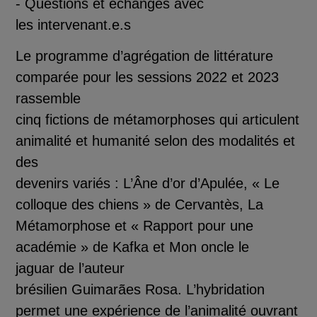
- Questions et échanges avec
les
intervenant.e.s
Le programme d’agr
é
gation de litt
é
rature
compar
é
e pour les sessions 2022 et 2023
rassemble
cinq fictions de m
é
tamorphoses qui articulent
animalit
é
et humanit
é
selon des modalit
é
s et
des
devenirs vari
é
s :
L’
Â
ne d’or
d’Apul
é
e, « Le
colloque des chi
ens » de Cervant
è
s,
La
M
é
tamorphose
et « Rapport pour une
acad
é
mie » de Kafka et
Mon oncle le
jaguar
de l’auteur
br
é
silien Guimar
ã
es Rosa. L’hybridation
permet une exp
é
rience de l’animalit
é
ouvrant