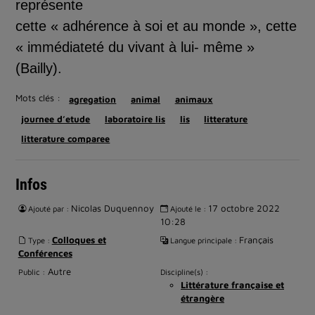
repr
é
sente
cette « adh
é
rence
à
soi et au monde », cette
« imm
é
diatet
é
du vivant
à
lui
-
m
ê
me »
(Bailly).
Mots clés :
agregation
animal
animaux
journee d’etude
laboratoire lis
lis
litterature
litterature comparee
Infos
Nicolas Duquennoy
17 octobre 2022
Ajouté par :
Ajouté le :
10:28
Colloques et
Français
Type :
Langue principale :
Conférences
Autre
Public :
Discipline(s) :
Littérature française et
étrangère