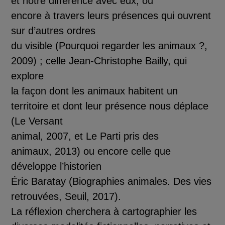
et notre diff
é
rence avec eux, ou
encore
à
travers leurs pr
é
sences qui ouvrent
sur d’autres ordres
du visible (
Pourquo
i regarder les animaux ?
,
2009) ; celle Jean
-
Christophe Bailly, qui
explore
la fa
ç
on dont les animaux habitent un
territoire et dont leur pr
é
sence nous d
é
place
(
Le Versant
animal
, 2007, et
Le Parti pris des
animaux,
2013) ou encore celle que
d
é
veloppe
l’historien
É
ric Baratay (
Biographies animales. Des vies
retrouv
é
es
, Seuil, 2017).
La r
é
flexion cherchera
à
cartographier les