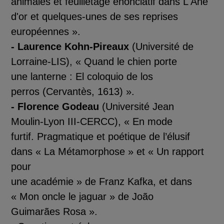
animales et feuilletage énonciatif dans
L'Âne
d'or
et quelques
-
unes de ses reprises
européennes
»
.
- La
urence Kohn
-
Pireaux
(Université de
Lorraine
-
LIS), « Quand le chien porte
une lanterne :
El coloquio de los
perros
(Cervant
è
s, 1613) »
.
- Florence Godeau
(Universit
é
Jean
Moulin
-
Lyon III
-
CERCC),
«
En mode
furtif. Pragmatique et poétique de l’élusif
dans «
La Métamorphose
» et «
Un rapport
pour
une académie
» de Franz Kafka, et dans
«
Mon oncle le jaguar
» de João
Guimarães
Rosa
»
.