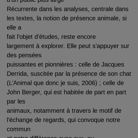
R
é
currente dans les analyses, centrale dans
les textes, la notion de
pr
é
sence animale
, si
elle a
fait l’objet d’
é
tudes, reste encore
largement
à
explorer. Elle peut s’appuyer sur
des pens
é
es
puissantes et pionni
è
res : celle de Jacques
Derrida, suscit
é
e par la pr
é
sence de son chat
(
L’Animal que donc je suis,
2006) ; celle de
John Berg
er, qui est habit
é
e de part en part
par les
animaux, notamment
à
travers le motif de
l’
é
change de regards, qui convoque notre
commun