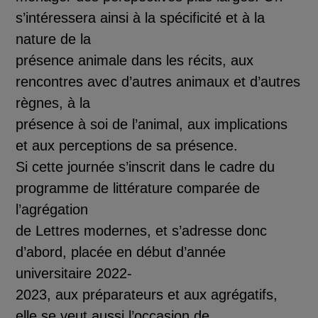
s’int
é
ressera ainsi
à
la sp
é
cificit
é
et
à
l
a
nature de la
pr
é
sence animale dans les r
é
cits, aux
rencontres avec d’autres animaux et d’autres
r
è
gnes,
à
la
pr
é
sence
à
soi de l’animal, aux implications
et aux perceptions de sa pr
é
sence.
Si cette journ
é
e s’inscrit dans le cadre du
programme de
litt
é
rature compar
é
e de
l’agr
é
gation
de Lettres modernes, et s’adresse donc
d’abord, plac
é
e en d
é
but d’ann
é
e
universitaire 2022
-
2023, aux pr
é
parateurs et aux agr
é
gatifs,
elle se veut aussi l’occasion de