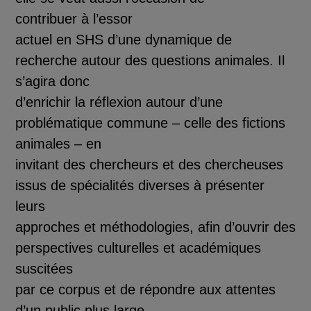
contribuer
à
l’essor
actuel en SHS d’une dy
namique de
recherche autour des questions animales. Il
s’agira donc
d’enrichir la r
é
flexion autour d’une
probl
é
matique commune
–
celle des fictions
animales
–
en
invitant des chercheurs et des chercheuses
issus de sp
é
cialit
é
s diverses
à
pr
é
senter
leu
rs
approches et m
é
thodologies, afin d’ouvrir des
perspectives culturelles et acad
é
miques
suscit
é
es
par ce corpus et de r
é
pondre aux attentes
d’un public plus large