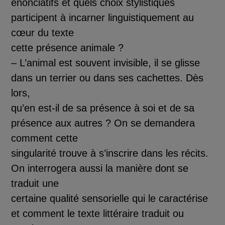
é
nonciatifs et quels choix stylistiques
participent
à
incarner linguistiquement au
cœur du texte
cette pr
é
sence animale ?
–
L’animal
est souvent invisible, il se glisse
dans un terrier ou dans ses cachettes. D
è
s
lors,
qu’en est
-
il de sa pr
é
sence
à
soi et de sa
pr
é
sence aux autres ? On se demandera
comment cette
singularit
é
trouve
à
s’inscrire dans les r
é
cits.
On interrogera aussi
la mani
è
re dont se
traduit une
certaine qualit
é
sensorielle qui le caract
é
rise
et comment le texte litt
é
raire traduit ou