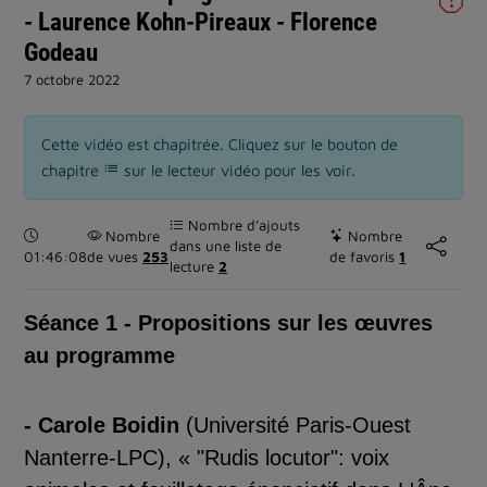
- Laurence Kohn-Pireaux - Florence
Godeau
7 octobre 2022
Cette vidéo est chapitrée. Cliquez sur le bouton de
chapitre
sur le lecteur vidéo pour les voir.
Nombre d’ajouts
Durée :
Nombre
Nombre
dans une liste de
01:46:08
de vues
253
de favoris
1
lecture
2
Séance 1
-
P
ropositions sur les œuvres
au programme
- Carole Boidin
(Universit
é
Paris
-
Ouest
Nanterre
-
LPC), «
"
Rudis locutor
": voix