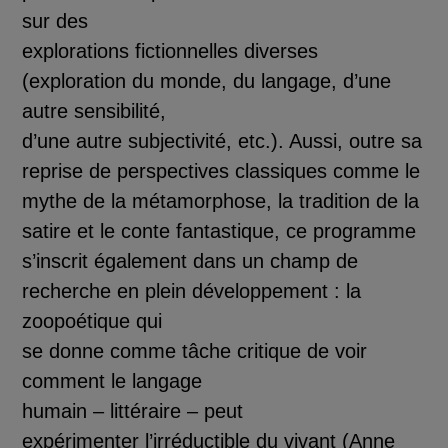
sur des
explorations fictionnelles diverses
(explor
ation du monde, du langage, d’une
autre sensibilit
é
,
d’une autre subjectivit
é
, etc.). Aussi, outre sa
reprise de perspectives classiques comme le
mythe de la m
é
tamorphose, la tradition de la
satire et le conte fantastique, ce programme
s’inscrit
é
galem
ent dans un champ de
recherche en plein d
é
veloppement : la
zoopo
é
tique qui
se donne comme t
â
che critique de voir
comment le langage
humain
–
litt
é
raire
–
peut
exp
é
rimenter l’irr
é
ductible du vivant (Anne