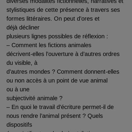
diverses modalit
é
s fictionnelles, narratives et
stylistiques de cette pr
é
sence
à
travers ses
formes litt
é
raires. On peut
d’ores et
d
é
j
à
d
é
cliner
plusieurs lignes possibles de r
é
flexion :
–
Comment les fictions animales
d
é
crivent
-
elles l’ouverture
à
d’autres ordres
du visible,
à
d’autres mondes ? Comment donnent
-
elles
ou non acc
è
s
à
un point de vue animal
ou
à
une
s
ubjectivit
é
animale ?
–
En quoi le travail d’
é
criture permet
-
il de
nous rendre l’animal pr
é
sent ? Quels
dispositifs