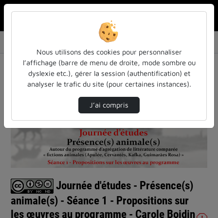
Rechercher u
Accueil
Vidéos
Journée d'études - Présence(s) animale(s) - …
Nous utilisons des cookies pour personnaliser
l’affichage (barre de menu de droite, mode sombre ou
dyslexie etc.), gérer la session (authentification) et
analyser le trafic du site (pour certaines instances).
J’ai compris
Lire
la
vidéo
Journée d'études - Présence(s)
animale(s) - Séance 1 - Propositions sur
les œuvres au programme - Carole Boidin