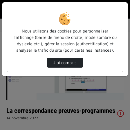
Rechercher u
Accueil
Vidéos
La correspondance preuves-programmes
Nous utilisons des cookies pour personnaliser
l’affichage (barre de menu de droite, mode sombre ou
dyslexie etc.), gérer la session (authentification) et
analyser le trafic du site (pour certaines instances).
J’ai compris
Lire
la
vidéo
La correspondance preuves-programmes
14 novembre 2022