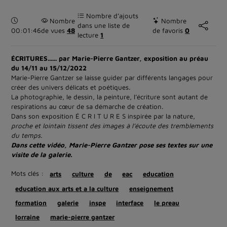
Nombre d’ajouts
Durée :
Nombre
Nombre
dans une liste de
00:01:46
de vues
48
de favoris
0
lecture
1
ÉCRITURES...... par Marie-Pierre Gantzer, exposition au préau
du 14/11 au 15/12/2022
Marie-Pierre Gantzer se laisse guider par différents langages pour
créer des univers délicats et poétiques.
La photographie, le dessin, la peinture, l’écriture sont autant de
respirations au cœur de sa démarche de création.
Dans son exposition É C R I T U R E S inspirée par la nature,
proche et lointain tissent des images à l’écoute des tremblements
du temps.
Dans cette vidéo, Marie-Pierre Gantzer pose ses textes sur une
visite de la galerie.
Mots clés :
arts
culture
de
eac
education
education aux arts et a la culture
enseignement
formation
galerie
inspe
interface
le preau
lorraine
marie-pierre gantzer