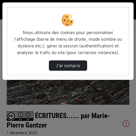
Rechercher u
Accueil
Vidéos
ÉCRITURES...... par Marie-Pierre Gantzer
Nous utilisons des cookies pour personnaliser
l’affichage (barre de menu de droite, mode sombre ou
dyslexie etc.), gérer la session (authentification) et
analyser le trafic du site (pour certaines instances).
J’ai compris
Lire
la
vidéo
ÉCRITURES...... par Marie-
Pierre Gantzer
1 décembre 2022