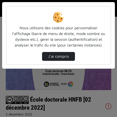
Rechercher u
Accueil
Vidéos
École doctorale HNFB [02 décembre 2022]
Nous utilisons des cookies pour personnaliser
l’affichage (barre de menu de droite, mode sombre ou
dyslexie etc.), gérer la session (authentification) et
analyser le trafic du site (pour certaines instances).
J’ai compris
Lire
la
vidéo
École doctorale HNFB [02
décembre 2022]
2 décembre 2022