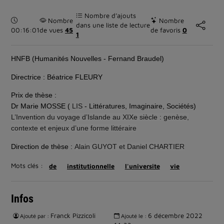
Nombre d’ajouts
Durée :
Nombre
Nombre
dans une liste de lecture
00:16:01
de vues
45
de favoris
0
1
HNFB (Humanités Nouvelles - Fernand Braudel)
Directrice : Béatrice FLEURY
Prix de thèse :
Dr Marie MOSSE (
LIS
- Littératures, Imaginaire, Sociétés)
L’Invention du voyage d’Islande au XIXe siècle : genèse,
contexte et enjeux d’une forme littéraire
Direction de thèse :
Alain GUYOT et Daniel CHARTIER
Mots clés :
de
institutionnelle
l'universite
vie
Infos
Franck Pizzicoli
6 décembre 2022
Ajouté par :
Ajouté le :