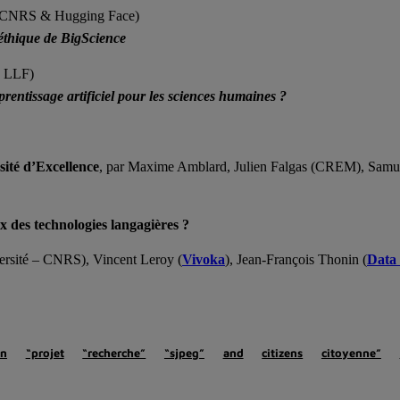
– CNRS & Hugging Face)
éthique de BigScience
, LLF)
rentissage artificiel pour les sciences humaines ?
ité d’Excellence
, par Maxime Amblard, Julien Falgas (CREM), Samu
x des technologies langagières ?
rsité – CNRS), Vincent Leroy (
Vivoka
), Jean-François Thonin (
Data
en
“projet
“recherche”
“sjpeg”
and
citizens
citoyenne”