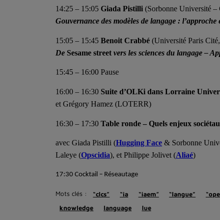
14:25 – 15:05
Giada Pistilli
(Sorbonne Université 
Gouvernance des modèles de langage : l’approche 
15:05 – 15:45
Benoit Crabbé
(Université Paris Cité
De
Sesame street
vers les sciences du langage – App
15:45 – 16:00 Pause
16:00 – 16:30
Suite d’OLKi dans Lorraine Univers
et Grégory Hamez (LOTERR)
16:30 – 17:30
Table ronde – Quels enjeux sociétau
avec Giada Pistilli (
Hugging Face
& Sorbonne Unive
Laleye (
Opscidia
), et Philippe Jolivet (
Aliaé
)
17:30 Cocktail – Réseautage
Mots clés :
“clcs”
“ia
“iaem”
“langue”
“op
knowledge
language
lue