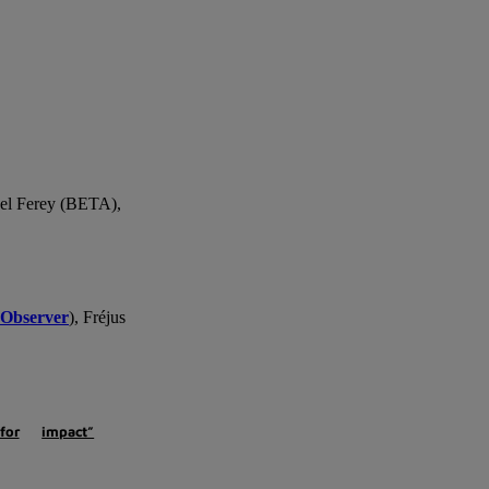
el Ferey (BETA),
 Observer
), Fréjus
for
impact”