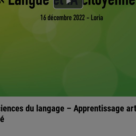
Lire
la
vidéo
iences du langage – Apprentissage arti
bé