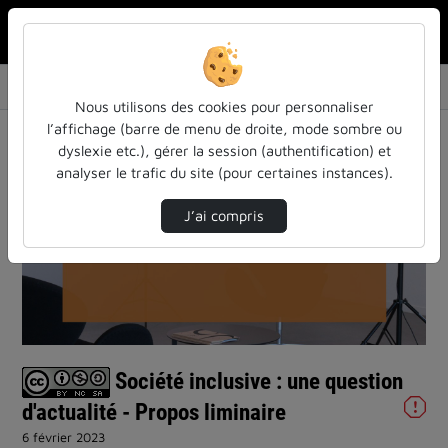
Rechercher u
Accueil
Vidéos
Société inclusive : une question d'actualité…
Nous utilisons des cookies pour personnaliser
l’affichage (barre de menu de droite, mode sombre ou
dyslexie etc.), gérer la session (authentification) et
analyser le trafic du site (pour certaines instances).
J’ai compris
Lire
la
vidéo
Société inclusive : une question
d'actualité - Propos liminaire
6 février 2023