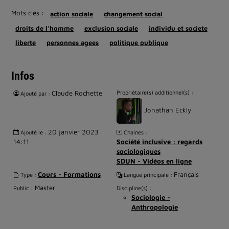
Mots clés :
action sociale
changement social
droits de l’homme
exclusion sociale
individu et societe
liberte
personnes agees
politique publique
Infos
Claude Rochette
Propriétaire(s) additionnel(s) :
Ajouté par :
Jonathan Eckly
20 janvier 2023
Ajouté le :
Chaînes :
14:11
Société inclusive : regards
sociologiques
SDUN - Vidéos en ligne
Cours - Formations
Français
Type :
Langue principale :
Master
Public :
Discipline(s) :
Sociologie -
Anthropologie