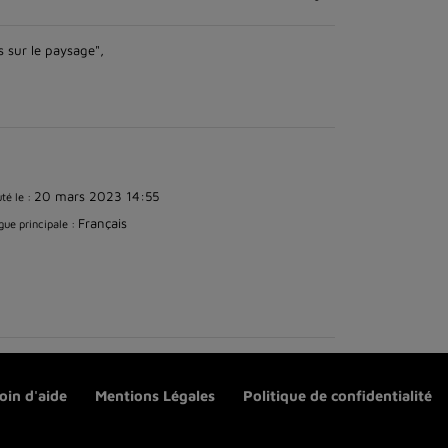
s sur le paysage",
20 mars 2023 14:55
té le :
Français
ue principale :
oin d'aide
Mentions Légales
Politique de confidentialité