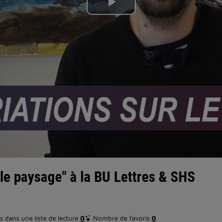
Lire
la
vidéo
 le paysage" à la BU Lettres & SHS
 dans une liste de lecture
0
Nombre de favoris
0