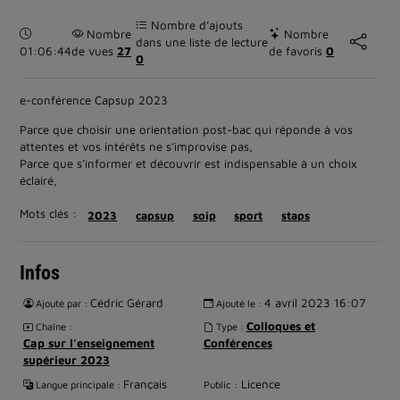
Nombre d’ajouts
Durée :
Nombre
Nombre
dans une liste de lecture
01:06:44
de vues
27
de favoris
0
0
e-conférence Capsup 2023
Parce que choisir une orientation post-bac qui réponde à vos
attentes et vos intérêts ne s’improvise pas,
Parce que s’informer et découvrir est indispensable à un choix
éclairé,
Mots clés :
2023
capsup
soip
sport
staps
Infos
Cédric Gérard
4 avril 2023 16:07
Ajouté par :
Ajouté le :
Colloques et
Chaîne :
Type :
Cap sur l'enseignement
Conférences
supérieur 2023
Français
Licence
Langue principale :
Public :