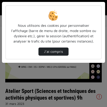
Rechercher u
Accueil
Vidéos
Atelier Sport (Sciences et techniques des ac…
Nous utilisons des cookies pour personnaliser
l’affichage (barre de menu de droite, mode sombre ou
dyslexie etc.), gérer la session (authentification) et
analyser le trafic du site (pour certaines instances).
J’ai compris
Lire
la
vidéo
Atelier Sport (Sciences et techniques des
activités physiques et sportives) 9h
31 mars 2023