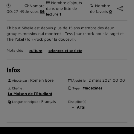
Nombre d’ajouts
Durée :
Nombre
Nombre
dans une liste de
00:27:49
de vues
36
de favoris
0
lecture
1
Thibaut Sibella est depuis plus de 15 ans membre des deux
groupes messins qui montent : Tess (punk-rock pour la rage) et
The Yokel (folk-rock pour la douceur).
Mots clés :
culture
sciences et societe
Infos
Romain Borel
2 mars 2021 00:00
Ajouté par :
Ajouté le :
Magazines
Chaîne :
Type :
La Maison de l'Etudiant
Français
Langue principale :
Discipline(s) :
Arts