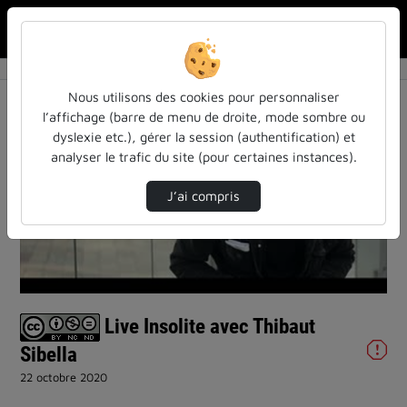
Rechercher u
Accueil
Vidéos
Live Insolite avec Thibaut Sibella
Nous utilisons des cookies pour personnaliser
l’affichage (barre de menu de droite, mode sombre ou
dyslexie etc.), gérer la session (authentification) et
analyser le trafic du site (pour certaines instances).
J’ai compris
Lire
la
vidéo
Live Insolite avec Thibaut
Sibella
22 octobre 2020