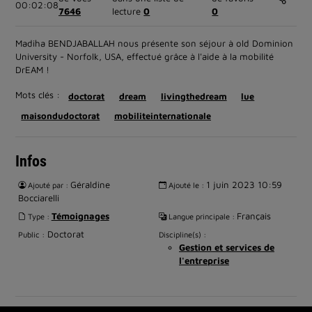
00:02:08
7646
lecture
0
0
Madiha BENDJABALLAH nous présente son séjour à old Dominion
University - Norfolk, USA, effectué grâce à l'aide à la mobilité
DrEAM !
Mots clés :
doctorat
dream
livingthedream
lue
maisondudoctorat
mobiliteinternationale
Infos
Géraldine
1 juin 2023 10:59
Ajouté par :
Ajouté le :
Bocciarelli
Témoignages
Français
Type :
Langue principale :
Doctorat
Public :
Discipline(s) :
Gestion et services de
l'entreprise