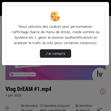
Rechercher u
Accueil
Vidéos
Vlog DrEAM #1.mp4
Nous utilisons des cookies pour personnaliser
l’affichage (barre de menu de droite, mode sombre ou
dyslexie etc.), gérer la session (authentification) et
analyser le trafic du site (pour certaines instances).
J’ai compris
Lire
la
vidéo
Vlog DrEAM #1.mp4
1 juin 2023
Nombre
Nombre d’ajouts
Nombre
Durée :
de vues
dans une liste de
de favoris