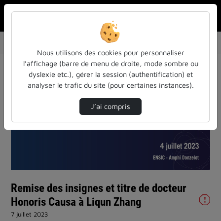
Rechercher u
Accueil
Vidéos
Remise des insignes et titre de docteur Hono…
Nous utilisons des cookies pour personnaliser
l’affichage (barre de menu de droite, mode sombre ou
dyslexie etc.), gérer la session (authentification) et
analyser le trafic du site (pour certaines instances).
J’ai compris
Lire
la
vidéo
Remise des insignes et titre de docteur
Honoris Causa à Liqun Zhang
7 juillet 2023