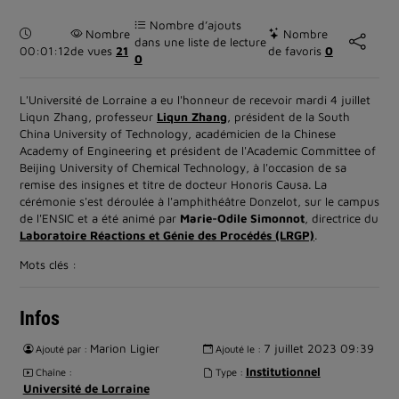
Nombre d’ajouts
Durée :
Nombre
Nombre
dans une liste de lecture
00:01:12
de vues
21
de favoris
0
0
L'Université de Lorraine a eu l'honneur de recevoir mardi 4 juillet
Liqun Zhang, professeur
Liqun Zhang
, président de la South
China University of Technology, académicien de la Chinese
Academy of Engineering et président de l'Academic Committee of
Beijing University of Chemical Technology, à l'occasion de sa
remise des insignes et titre de docteur Honoris Causa. La
cérémonie s'est déroulée à l'amphithéâtre Donzelot, sur le campus
de l'ENSIC et a été animé par
Marie-Odile Simonnot
, directrice du
Laboratoire Réactions et Génie des Procédés (LRGP)
.
Mots clés :
Infos
Marion Ligier
7 juillet 2023 09:39
Ajouté par :
Ajouté le :
Institutionnel
Chaîne :
Type :
Université de Lorraine