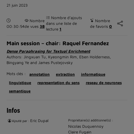
21 juin 2023
Nombre d’ajouts
Durée :
Nombre
Nombre
dans une liste de
00:30:54
de vues
38
de favoris
0
lecture
1
Main session – chair: Raquel Fernandez
Dense Paraphrasing for Textual Enrichment
Authors: Jingxuan Tu, Kyeongmin Rim, Eben Holderness,
Bingyang Ye and James Pustejovsky
Mots clés :
annotation
extraction
informatique
linguistique
representation du sens
reseau de neurones
semantique
Infos
Eric Dupal
Propriétaire(s) additionnel(s) :
Ajouté par :
Nicolas Duquennoy
Claire Fugain