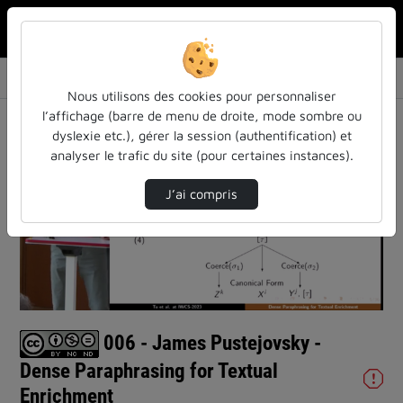
Rechercher u
Accueil
Vidéos
006 - James Pustejovsky - Dense Paraphrasing…
Nous utilisons des cookies pour personnaliser
l’affichage (barre de menu de droite, mode sombre ou
dyslexie etc.), gérer la session (authentification) et
analyser le trafic du site (pour certaines instances).
J’ai compris
Lire
la
vidéo
006 - James Pustejovsky -
Dense Paraphrasing for Textual
Enrichment