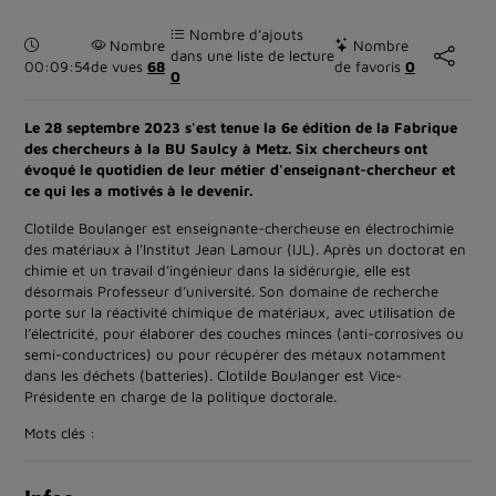
Nombre d’ajouts
Durée :
Nombre
Nombre
dans une liste de lecture
00:09:54
de vues
68
de favoris
0
0
Le 28 septembre 2023 s'est tenue la 6e édition de la Fabrique
des chercheurs à la BU Saulcy à Metz. Six chercheurs ont
évoqué le quotidien de leur métier d'enseignant-chercheur et
ce qui les a motivés à le devenir.
Clotilde Boulanger est enseignante-chercheuse en électrochimie
des matériaux à l'Institut Jean Lamour (IJL). Après un doctorat en
chimie et un travail d’ingénieur dans la sidérurgie, elle est
désormais Professeur d’université. Son domaine de recherche
porte sur la réactivité chimique de matériaux, avec utilisation de
l’électricité, pour élaborer des couches minces (anti-corrosives ou
semi-conductrices) ou pour récupérer des métaux notamment
dans les déchets (batteries). Clotilde Boulanger est Vice-
Présidente en charge de la politique doctorale.
Mots clés :