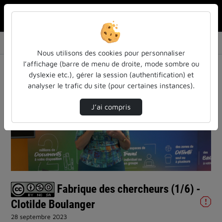
Rechercher u
Accueil
Vidéos
Fabrique des chercheurs (1/6) - Clotilde Bou…
Nous utilisons des cookies pour personnaliser
l’affichage (barre de menu de droite, mode sombre ou
dyslexie etc.), gérer la session (authentification) et
analyser le trafic du site (pour certaines instances).
J’ai compris
Lire
la
vidéo
Fabrique des chercheurs (1/6) -
Clotilde Boulanger
28 septembre 2023