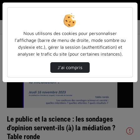
Rechercher u
Accueil
Vidéos
Le public et la science : les sondages d'opi…
Nous utilisons des cookies pour personnaliser
l’affichage (barre de menu de droite, mode sombre ou
dyslexie etc.), gérer la session (authentification) et
analyser le trafic du site (pour certaines instances).
J’ai compris
Lire
la
vidéo
Le public et la science : les sondages
d'opinion servent-ils (à) la médiation ?
Table ronde