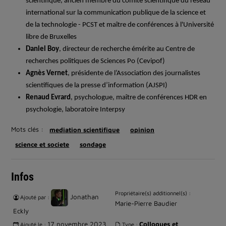
scientifique, ancien membre du comité scientifique du réseau
international sur la communication publique de la science et
de la technologie - PCST et maître de conférences à l'Université
libre de Bruxelles
Daniel Boy
, directeur de recherche émérite au Centre de
recherches politiques de Sciences Po (Cevipof)
Agnès Vernet
, présidente de l’Association des journalistes
scientifiques de la presse d’information (AJSPI)
Renaud Evrard
, psychologue, maître de conférences HDR en
psychologie, laboratoire Interpsy
Mots clés :
mediation scientifique
opinion
science et societe
sondage
Infos
Propriétaire(s) additionnel(s) :
Jonathan
Ajouté par :
Marie-Pierre Baudier
Eckly
17 novembre 2023
Colloques et
Ajouté le :
Type :