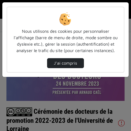
Rechercher u
Accueil
Vidéos
Cérémonie des docteurs de la promotion 2022-…
Nous utilisons des cookies pour personnaliser
l’affichage (barre de menu de droite, mode sombre ou
dyslexie etc.), gérer la session (authentification) et
analyser le trafic du site (pour certaines instances).
J’ai compris
Lire
la
vidéo
Cérémonie des docteurs de la
promotion 2022-2023 de l'Université de
Lorraine