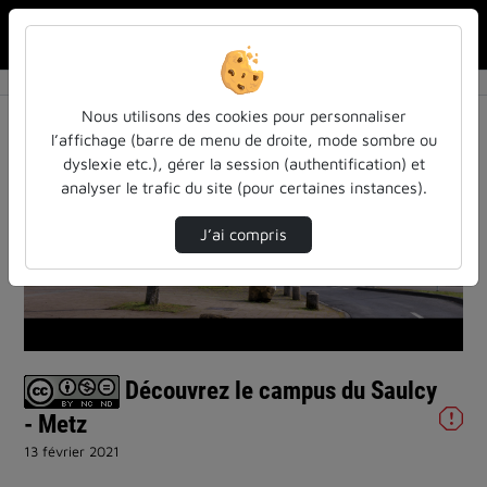
Rechercher u
Accueil
Vidéos
Découvrez le campus du Saulcy - Metz
Nous utilisons des cookies pour personnaliser
l’affichage (barre de menu de droite, mode sombre ou
dyslexie etc.), gérer la session (authentification) et
analyser le trafic du site (pour certaines instances).
J’ai compris
Lire
la
vidéo
Découvrez le campus du Saulcy
- Metz
13 février 2021