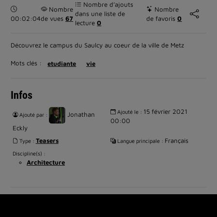
Nombre d’ajouts
Durée :
Nombre
Nombre
dans une liste de
00:02:04
de vues
67
de favoris
0
lecture
0
Découvrez le campus du Saulcy au coeur de la ville de Metz
Mots clés :
etudiante
vie
Infos
15 février 2021
Ajouté le :
Jonathan
Ajouté par :
00:00
Eckly
Teasers
Français
Type :
Langue principale :
Discipline(s) :
Architecture