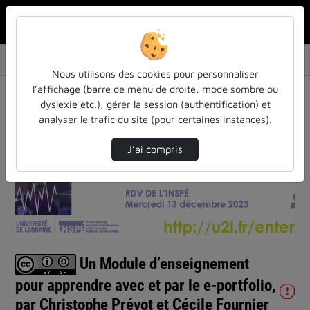
Rechercher u
Accueil
Vidéos
Un Module d’enseignement pour apprendre avec…
Nous utilisons des cookies pour personnaliser
l’affichage (barre de menu de droite, mode sombre ou
dyslexie etc.), gérer la session (authentification) et
analyser le trafic du site (pour certaines instances).
J’ai compris
Lire
la
vidéo
Un Module d’enseignement
pour apprendre avec et par le e-portfolio,
par Christophe Prévot et Cécile Fournier