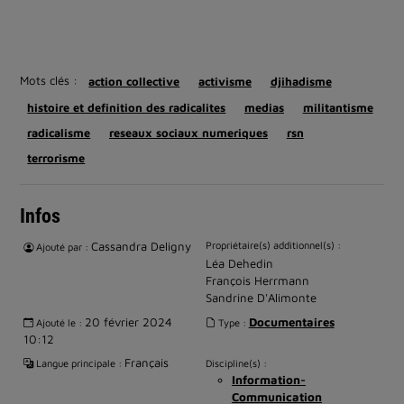
Mots clés :
action collective
activisme
djihadisme
histoire et definition des radicalites
medias
militantisme
radicalisme
reseaux sociaux numeriques
rsn
terrorisme
Infos
Cassandra Deligny
Propriétaire(s) additionnel(s) :
Ajouté par :
Léa Dehedin
François Herrmann
Sandrine D'Alimonte
20 février 2024
Documentaires
Ajouté le :
Type :
10:12
Français
Langue principale :
Discipline(s) :
Information-
Communication