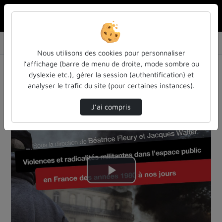
Rechercher u
Accueil
Vidéos
Violences et radicalités militantes dans l'e…
Nous utilisons des cookies pour personnaliser
l’affichage (barre de menu de droite, mode sombre ou
Une erreur s’est produite lors du traitement de
dyslexie etc.), gérer la session (authentification) et
cette vidéo. Nos administrateurs en ont déjà été
analyser le trafic du site (pour certaines instances).
informés.
J’ai compris
Lire
la