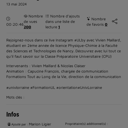
13 mai 2024
Nombre
Nombre d’ajouts
Durée :
Nombre
de vues
dans une liste de
00:20:46
de favoris
0
200
lecture
1
Rejoignez-nous dans ce live Instagram #ULby avec Vivien Maillard,
étudiant en 2ème année de licence Physique-Chimie à la Faculté
des Sciences et Technologies de Nancy. Découvrez avec lui tout ce
qu'il faut savoir sur la Classe Préparatoire Universitaire (CPU)
Intervenants : Vivien Maillard & Nicolas Claiser
Animation : Capucine François, chargée de communication
Formations Tout au Long de la Vie, direction de la communication
#univlorraine #FormationUL #orientation#UnivLorraine
Mots clés :
Infos
Marion Ligier
Propriétaire(s) additionnel(s) :
Ajouté par :