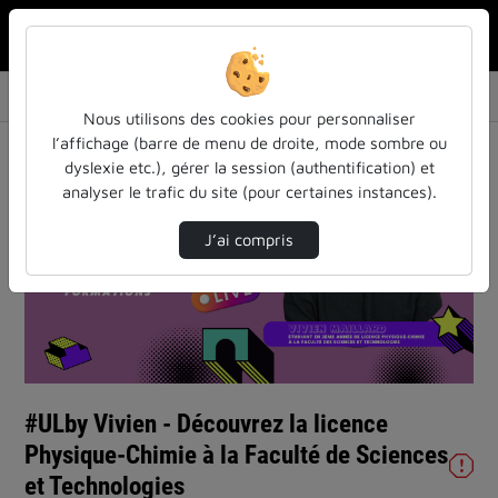
Rechercher u
Accueil
Vidéos
#ULby Vivien - Découvrez la licence Physique…
Nous utilisons des cookies pour personnaliser
l’affichage (barre de menu de droite, mode sombre ou
dyslexie etc.), gérer la session (authentification) et
analyser le trafic du site (pour certaines instances).
J’ai compris
Lire
la
vidéo
#ULby Vivien - Découvrez la licence
Physique-Chimie à la Faculté de Sciences
et Technologies