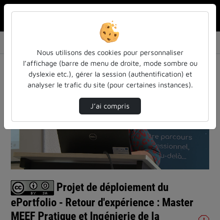
Rechercher u
Accueil
Vidéos
Projet de déploiement du ePortfolio - Retour…
Nous utilisons des cookies pour personnaliser
l’affichage (barre de menu de droite, mode sombre ou
dyslexie etc.), gérer la session (authentification) et
analyser le trafic du site (pour certaines instances).
J’ai compris
Lire
la
vidéo
Projet de déploiement du
ePortfolio - Retour d'expérience : Master
MEEF Pratique et Ingénierie de la