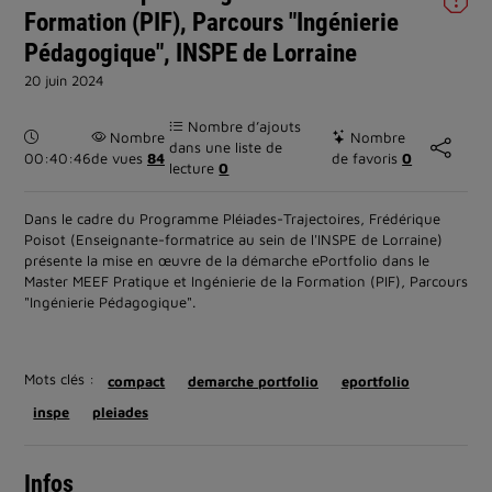
Formation (PIF), Parcours "Ingénierie
Pédagogique", INSPE de Lorraine
20 juin 2024
Nombre d’ajouts
Durée :
Nombre
Nombre
dans une liste de
00:40:46
de vues
84
de favoris
0
lecture
0
Dans le cadre du Programme Pléiades-Trajectoires, Frédérique
Poisot (Enseignante-formatrice au sein de l'INSPE de Lorraine)
présente la mise en œuvre de la démarche ePortfolio dans le
Master MEEF Pratique et Ingénierie de la Formation (PIF), Parcours
"Ingénierie Pédagogique".
Mots clés :
compact
demarche portfolio
eportfolio
inspe
pleiades
Infos