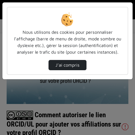
Rechercher u
Accueil
Vidéos
Comment autoriser le lien ORCID/UL pour ajou…
Nous utilisons des cookies pour personnaliser
l’affichage (barre de menu de droite, mode sombre ou
dyslexie etc.), gérer la session (authentification) et
analyser le trafic du site (pour certaines instances).
J’ai compris
Lire
la
vidéo
Comment autoriser le lien
ORCID/UL pour ajouter vos affiliations sur
votre profil ORCID ?