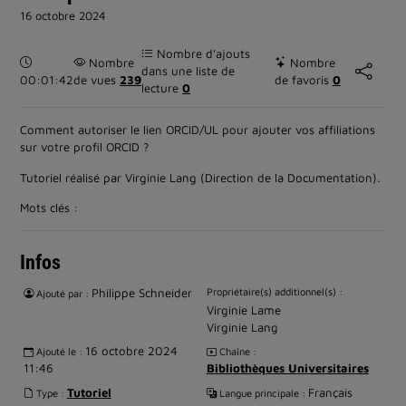
16 octobre 2024
Nombre d’ajouts
Durée :
Nombre
Nombre
dans une liste de
00:01:42
de vues
239
de favoris
0
lecture
0
Comment autoriser le lien ORCID/UL pour ajouter vos affiliations
sur votre profil ORCID ?
Tutoriel réalisé par Virginie Lang (Direction de la Documentation).
Mots clés :
Infos
Philippe Schneider
Propriétaire(s) additionnel(s) :
Ajouté par :
Virginie Lame
Virginie Lang
16 octobre 2024
Ajouté le :
Chaîne :
11:46
Bibliothèques Universitaires
Tutoriel
Français
Type :
Langue principale :