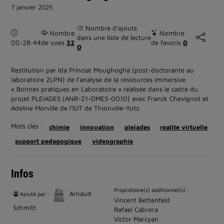
7 janvier 2025
Nombre d’ajouts
Durée :
Nombre
Nombre
dans une liste de lecture
00:28:44
de vues
32
de favoris
0
0
Restitution par Ida Princiat Moughogha (post-doctorante au
laboratoire 2LPN) de l’analyse de la ressources immersive
« Bonnes pratiques en Laboratoire » réalisée dans le cadre du
projet PLEIADES (ANR-21-DMES-0010) avec Franck Chevignot et
Adeline Morville de l’IUT de Thionville-Yutz.
Mots clés :
chimie
innovation
pleiades
realite virtuelle
support pedagogique
videographie
Infos
Propriétaire(s) additionnel(s) :
Arnaud
Ajouté par :
Vincent Bettenfeld
Schmitt
Rafael Cabrera
Victor Marcyan