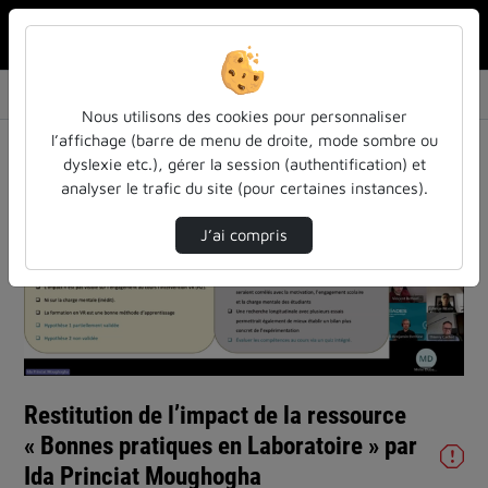
Rechercher u
Accueil
Vidéos
Restitution de l’impact de la ressource « Bo…
Nous utilisons des cookies pour personnaliser
l’affichage (barre de menu de droite, mode sombre ou
dyslexie etc.), gérer la session (authentification) et
analyser le trafic du site (pour certaines instances).
J’ai compris
Lire
la
vidéo
Restitution de l’impact de la ressource
« Bonnes pratiques en Laboratoire » par
Ida Princiat Moughogha