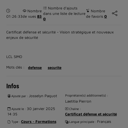
Nombre d’ajouts
Durée :
Nombre
Nombre
dans une liste de lecture
01:26:33
de vues
83
de favoris
0
0
Certificat défense et sécurité - Vision stratégique et nouveaux
enjeux de sécurité
LCL SIMO
Mots clés :
defense
securite
Infos
Josselyn Paquot
Propriétaire(s) additionnel(s) :
Ajouté par :
Laetitia Pierron
30 janvier 2025
Ajouté le :
Chaîne :
14:35
Certificat défense et sécurité
Cours - Formations
Français
Type :
Langue principale :