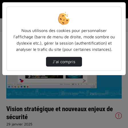
Rechercher u
Accueil
Vidéos
Vision stratégique et nouveaux enjeux de séc…
Nous utilisons des cookies pour personnaliser
l’affichage (barre de menu de droite, mode sombre ou
dyslexie etc.), gérer la session (authentification) et
analyser le trafic du site (pour certaines instances).
J’ai compris
Lire
la
vidéo
Vision stratégique et nouveaux enjeux de
sécurité
29 janvier 2025