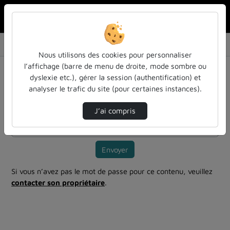
Rechercher u
Accueil
Vidéos
Identifier les enjeux de l’internationalisat…
Nous utilisons des cookies pour personnaliser
l’affichage (barre de menu de droite, mode sombre ou
Mot de passe requis
dyslexie etc.), gérer la session (authentification) et
Cette vidéo est protégée par un mot de passe, veuillez le
analyser le trafic du site (pour certaines instances).
fournir et cliquez sur envoyer.
J’ai compris
Mot de passe
*
Envoyer
Si vous n’avez pas le mot de passe pour ce contenu, veuillez
contacter son propriétaire
.