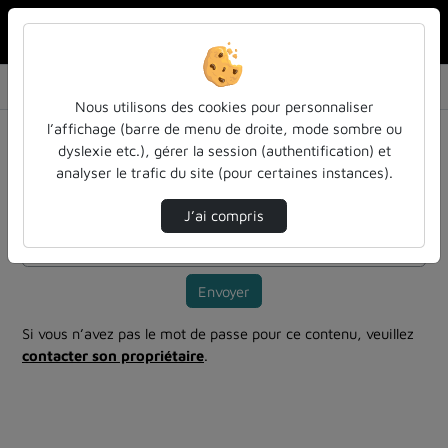
Rechercher u
Accueil
Vidéos
Identifier les enjeux de l’internationalisat…
Nous utilisons des cookies pour personnaliser
l’affichage (barre de menu de droite, mode sombre ou
Mot de passe requis
dyslexie etc.), gérer la session (authentification) et
Cette vidéo est protégée par un mot de passe, veuillez le
analyser le trafic du site (pour certaines instances).
fournir et cliquez sur envoyer.
J’ai compris
Mot de passe
*
Envoyer
Si vous n’avez pas le mot de passe pour ce contenu, veuillez
contacter son propriétaire
.