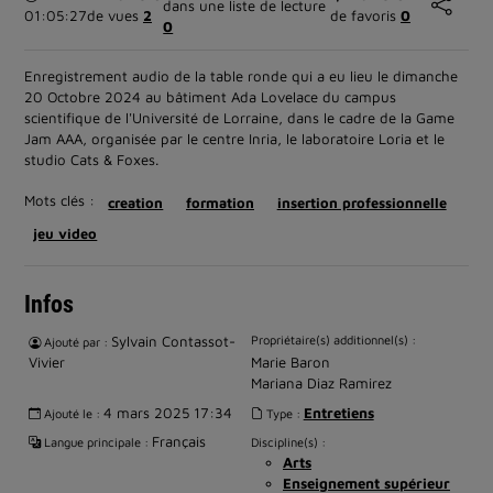
dans une liste de lecture
01:05:27
de vues
2
de favoris
0
0
Enregistrement audio de la table ronde qui a eu lieu le dimanche
20 Octobre 2024 au bâtiment Ada Lovelace du campus
scientifique de l'Université de Lorraine, dans le cadre de la Game
Jam AAA, organisée par le centre Inria, le laboratoire Loria et le
studio Cats & Foxes.
Mots clés :
creation
formation
insertion professionnelle
jeu video
Infos
Sylvain Contassot-
Propriétaire(s) additionnel(s) :
Ajouté par :
Vivier
Marie Baron
Mariana Diaz Ramirez
4 mars 2025 17:34
Entretiens
Ajouté le :
Type :
Français
Langue principale :
Discipline(s) :
Arts
Enseignement supérieur