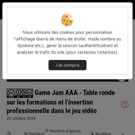
Rechercher u
Accueil
Vidéos
Game Jam AAA - Table ronde sur les formation…
Nous utilisons des cookies pour personnaliser
l’affichage (barre de menu de droite, mode sombre ou
dyslexie etc.), gérer la session (authentification) et
analyser le trafic du site (pour certaines instances).
J’ai compris
Temps
00:00
/
Durée
01:05:26
Chargé
:
Lecture
Sourdine
Image
Plein
0.00%
dans
écran
l'image
actuel
Game Jam AAA - Table ronde
sur les formations et l'insertion
professionnelle dans le jeu vidéo
20 octobre 2024
Nombre d’ajouts
Durée :
Nombre
Nombre