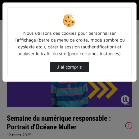
Rechercher u
Accueil
Vidéos
Semaine du numérique responsable : Portrait …
Nous utilisons des cookies pour personnaliser
l’affichage (barre de menu de droite, mode sombre ou
dyslexie etc.), gérer la session (authentification) et
analyser le trafic du site (pour certaines instances).
J’ai compris
Lire
la
vidéo
Semaine du numérique responsable :
Portrait d'Océane Muller
12 mars 2025